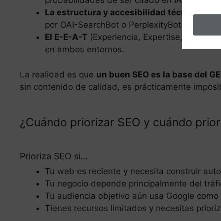
probabilidades de ser citado en IA.
La estructura y accesibilidad técnica
son c
por OAI-SearchBot o PerplexityBot.
El E-E-A-T
(Experiencia, Expertise, Autorid
en ambos entornos.
La realidad es que
un buen SEO es la base del G
sin contenido de calidad, es prácticamente imposi
¿Cuándo priorizar SEO y cuándo prio
Prioriza SEO si…
Tu web es reciente y necesita construir aut
Tu negocio depende principalmente del tráfi
Tu audiencia objetivo aún usa Google como 
Tienes recursos limitados y necesitas priori