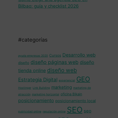
Bilbao: guía y checklist 2026
#categorías
Desarrollo web
Cursos
ayuda empresas 2020
diseño páginas web
diseño
diseño
diseño web
tienda online
GEO
Estrategia Digital
experiencial
marketing
Hostinger
Link Building
marketing de
oficina Bikain
atracción
marketing horizontal
posicionamiento
posicionamiento local
SEO
seo
publicidad online
reputación online