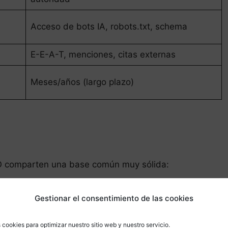
Acceso de bots IA, robots.txt, schema
E-E-A-T, menciones, citas externas
Meses/años (largo plazo)
EO comparten una base común muy sólida:
amental en ambos. Contenido superficial,
Gestionar el consentimiento de las cookies
en Google ni aparece en ChatGPT.
s. Un dominio con alta DA/DR tiene más
 cookies para optimizar nuestro sitio web y nuestro servicio.