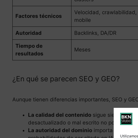
Velocidad, crawlabilidad,
Factores técnicos
mobile
Autoridad
Backlinks, DA/DR
Tiempo de
Meses
resultados
¿En qué se parecen SEO y GEO?
Aunque tienen diferencias importantes, SEO y G
La calidad del contenido
sigue siendo fund
desactualizado o mal escrito no posiciona 
La autoridad del dominio
importa en los do
Utilizamos