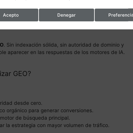
ríticas para ser rastreado tanto por Googlebot como
Acepto
Denegar
Preferenci
ad y Confianza) es un factor cada vez más importante
EO
. Sin indexación sólida, sin autoridad de dominio y
ble aparecer en las respuestas de los motores de IA.
rizar GEO?
oridad desde cero.
co orgánico para generar conversiones.
motor de búsqueda principal.
zar la estrategia con mayor volumen de tráfico.