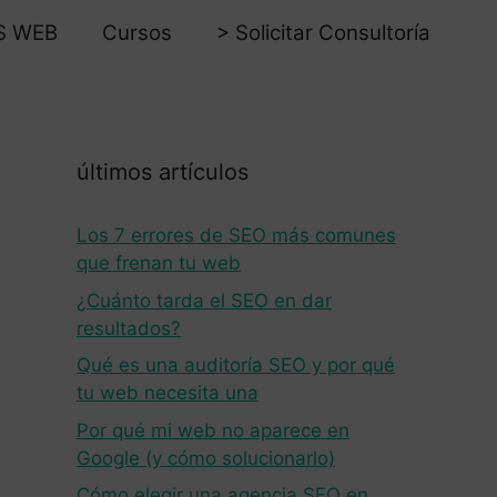
S WEB
Cursos
> Solicitar Consultoría
últimos artículos
Los 7 errores de SEO más comunes
que frenan tu web
¿Cuánto tarda el SEO en dar
resultados?
Qué es una auditoría SEO y por qué
tu web necesita una
Por qué mi web no aparece en
Google (y cómo solucionarlo)
Cómo elegir una agencia SEO en