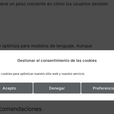
tiene un peso creciente en cómo los usuarios deciden
EO optimiza para modelos de lenguaje. Aunque
structura), la lógica es distinta:
Gestionar el consentimiento de las cookies
isita tu web.
es fuentes y te menciona directamente en su respuesta.
 cookies para optimizar nuestro sitio web y nuestro servicio.
enes aparecen en las respuestas de IA reciben
Acepto
Denegar
Preferenci
 visitado ninguna web.
ecomendaciones