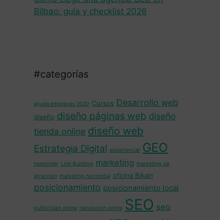
Bilbao: guía y checklist 2026
#categorías
Desarrollo web
Cursos
ayuda empresas 2020
diseño páginas web
diseño
diseño
diseño web
tienda online
GEO
Estrategia Digital
experiencial
marketing
Hostinger
Link Building
marketing de
oficina Bikain
atracción
marketing horizontal
posicionamiento
posicionamiento local
SEO
seo
publicidad online
reputación online