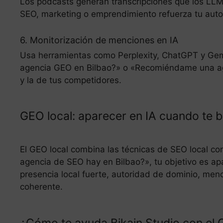
Los podcasts generan transcripciones que los LL
SEO, marketing o emprendimiento refuerza tu auto
6. Monitorización de menciones en IA
Usa herramientas como Perplexity, ChatGPT y Gem
agencia GEO en Bilbao?» o «Recomiéndame una agen
y la de tus competidores.
GEO local: aparecer en IA cuando te 
El GEO local combina las técnicas de SEO local co
agencia de SEO hay en Bilbao?», tu objetivo es apa
presencia local fuerte, autoridad de dominio, men
coherente.
¿Cómo te ayuda Bikain Studio con el