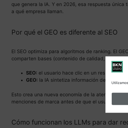
que genera la IA. Y en 2026, esa respuesta única 
a qué empresa llaman.
Por qué el GEO es diferente al SEO
El SEO optimiza para algoritmos de ranking. El G
comparten bases (contenido de calidad, autoridad, e
SEO:
el usuario hace clic en un resultado y v
GEO:
la IA sintetiza información de múltipl
Utilizamos
Esto crea una nueva economía de la atención: qui
menciones de marca antes de que el usuario haya
Cómo funcionan los LLMs para dar r