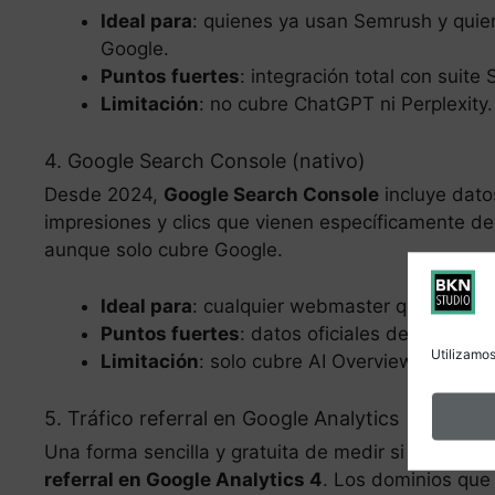
Ideal para
: quienes ya usan Semrush y quie
Google.
Puntos fuertes
: integración total con suit
Limitación
: no cubre ChatGPT ni Perplexity.
4. Google Search Console (nativo)
Desde 2024,
Google Search Console
incluye datos
impresiones y clics que vienen específicamente de a
aunque solo cubre Google.
Ideal para
: cualquier webmaster que quiera 
Puntos fuertes
: datos oficiales de Google, g
Utilizamos
Limitación
: solo cubre AI Overviews de Goo
5. Tráfico referral en Google Analytics
Una forma sencilla y gratuita de medir si recibes t
referral en Google Analytics 4
. Los dominios que 