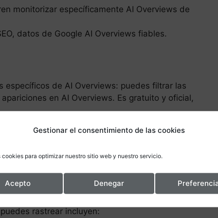
ren monitorizar específicamente AI Overviews de
e SEO, datos de Google AI Overviews fiables.
 específicos de AI Overviews: puedes filtrar las
pariciones en AI Overviews. Es gratuito y oficial,
Gestionar el consentimiento de las cookies
empezar a medir sin coste adicional.
ratuito.
 cookies para optimizar nuestro sitio web y nuestro servicio.
gle, no ChatGPT ni Perplexity.
Acepto
Denegar
Preferenci
ráfico desde motores de IA es revisar el
tráfico
puedes rastrear incluyen: