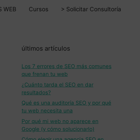
S WEB
Cursos
> Solicitar Consultoría
últimos artículos
Los 7 errores de SEO más comunes
que frenan tu web
¿Cuánto tarda el SEO en dar
resultados?
Qué es una auditoría SEO y por qué
tu web necesita una
Por qué mi web no aparece en
Google (y cómo solucionarlo)
Cómo elegir una agencia SEO en