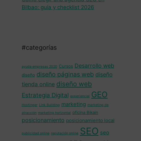
Bilbao: guía y checklist 2026
#categorías
Desarrollo web
Cursos
ayuda empresas 2020
diseño páginas web
diseño
diseño
diseño web
tienda online
GEO
Estrategia Digital
experiencial
marketing
Hostinger
Link Building
marketing de
oficina Bikain
atracción
marketing horizontal
posicionamiento
posicionamiento local
SEO
seo
publicidad online
reputación online