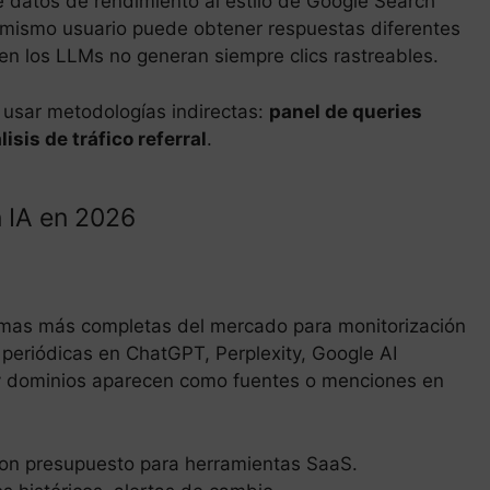
 datos de rendimiento al estilo de Google Search
l mismo usuario puede obtener respuestas diferentes
en los LLMs no generan siempre clics rastreables.
a usar metodologías indirectas:
panel de queries
sis de tráfico referral
.
n IA en 2026
ormas más completas del mercado para monitorización
 periódicas en ChatGPT, Perplexity, Google AI
 y dominios aparecen como fuentes o menciones en
on presupuesto para herramientas SaaS.