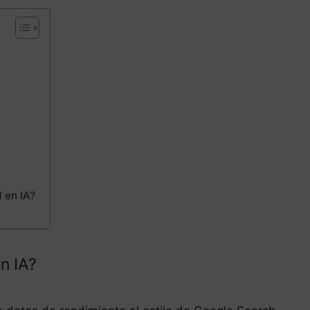
 en IA?
en IA?