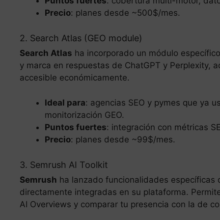
Puntos fuertes
: cobertura multi-motor, dat
Precio
: planes desde ~500$/mes.
2. Search Atlas (GEO module)
Search Atlas
ha incorporado un módulo específic
y marca en respuestas de ChatGPT y Perplexity, 
accesible económicamente.
Ideal para
: agencias SEO y pymes que ya us
monitorización GEO.
Puntos fuertes
: integración con métricas S
Precio
: planes desde ~99$/mes.
3. Semrush AI Toolkit
Semrush
ha lanzado funcionalidades específicas 
directamente integradas en su plataforma. Permit
AI Overviews y comparar tu presencia con la de c