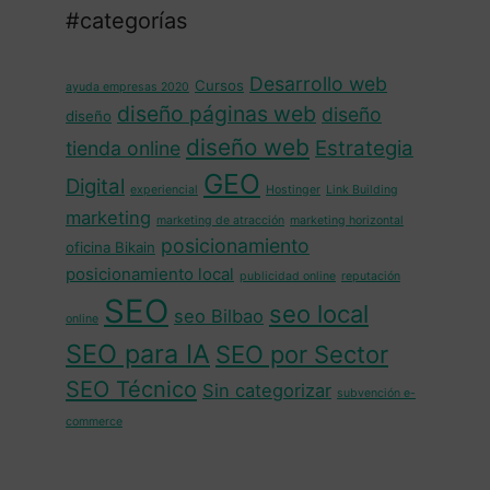
#categorías
Desarrollo web
Cursos
ayuda empresas 2020
diseño páginas web
diseño
diseño
diseño web
Estrategia
tienda online
GEO
Digital
experiencial
Hostinger
Link Building
marketing
marketing de atracción
marketing horizontal
posicionamiento
oficina Bikain
posicionamiento local
publicidad online
reputación
SEO
seo local
seo Bilbao
online
SEO para IA
SEO por Sector
SEO Técnico
Sin categorizar
subvención e-
commerce