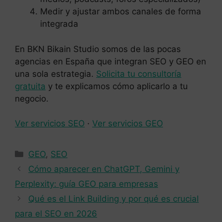
Medir y ajustar ambos canales de forma
integrada
En BKN Bikain Studio somos de las pocas
agencias en España que integran SEO y GEO en
una sola estrategia.
Solicita tu consultoría
gratuita
y te explicamos cómo aplicarlo a tu
negocio.
Ver servicios SEO
·
Ver servicios GEO
Categorías
GEO
,
SEO
Cómo aparecer en ChatGPT, Gemini y
Perplexity: guía GEO para empresas
Qué es el Link Building y por qué es crucial
para el SEO en 2026