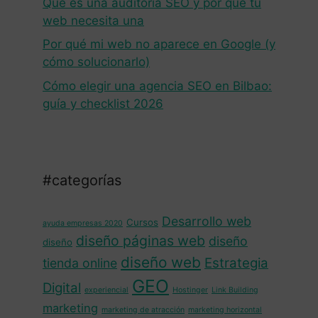
Qué es una auditoría SEO y por qué tu
web necesita una
Por qué mi web no aparece en Google (y
cómo solucionarlo)
Cómo elegir una agencia SEO en Bilbao:
guía y checklist 2026
#categorías
Desarrollo web
Cursos
ayuda empresas 2020
diseño páginas web
diseño
diseño
diseño web
Estrategia
tienda online
GEO
Digital
experiencial
Hostinger
Link Building
marketing
marketing de atracción
marketing horizontal