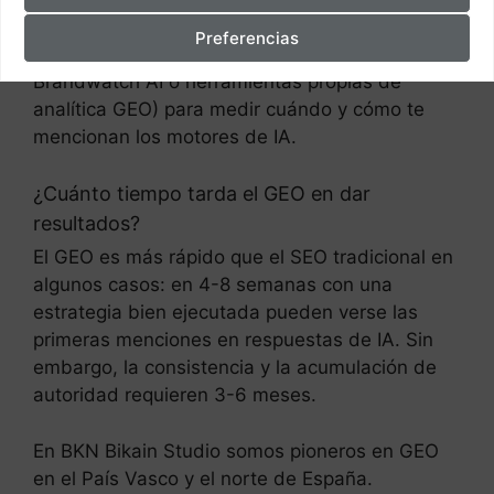
5. Monitorea tu presencia en IA
Preferencias
Existen herramientas especializadas (como
Brandwatch AI o herramientas propias de
analítica GEO) para medir cuándo y cómo te
mencionan los motores de IA.
¿Cuánto tiempo tarda el GEO en dar
resultados?
El GEO es más rápido que el SEO tradicional en
algunos casos: en 4-8 semanas con una
estrategia bien ejecutada pueden verse las
primeras menciones en respuestas de IA. Sin
embargo, la consistencia y la acumulación de
autoridad requieren 3-6 meses.
En BKN Bikain Studio somos pioneros en GEO
en el País Vasco y el norte de España.