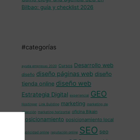
Bilbao: guía y checklist 2026
#categorías
Desarrollo web
Cursos
ayuda empresas 2020
diseño páginas web
diseño
diseño
diseño web
tienda online
GEO
Estrategia Digital
experiencial
marketing
Hostinger
Link Building
marketing de
oficina Bikain
atracción
marketing horizontal
posicionamiento
posicionamiento local
SEO
seo
publicidad online
reputación online