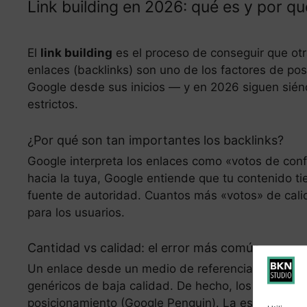
Link building en 2026: qué es y por q
El
link building
es el proceso de conseguir que otr
enlaces (backlinks) son uno de los factores de po
Google desde sus inicios — y en 2026 siguen sién
estrictos.
¿Por qué son tan importantes los backlinks?
Google interpreta los enlaces como «votos de conf
hacia la tuya, Google entiende que tu contenido t
fuente de autoridad. Cuantos más «votos» de cali
para los usuarios.
Cantidad vs calidad: el error más común
Un enlace desde un medio de referencia de tu sec
genéricos de baja calidad. De hecho, los enlaces 
posicionamiento (Google Penguin). La estrategia mo