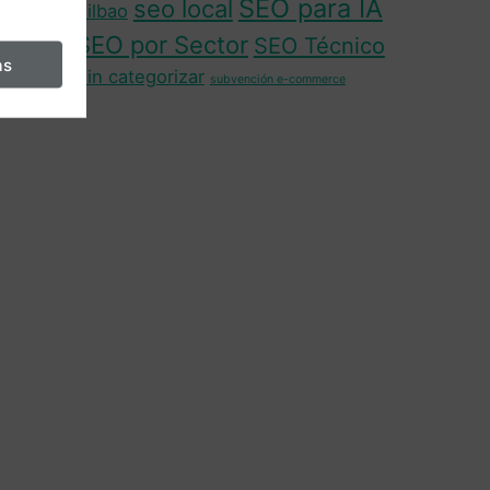
SEO para IA
seo local
Bilbao
SEO por Sector
SEO Técnico
as
Sin categorizar
subvención e-commerce