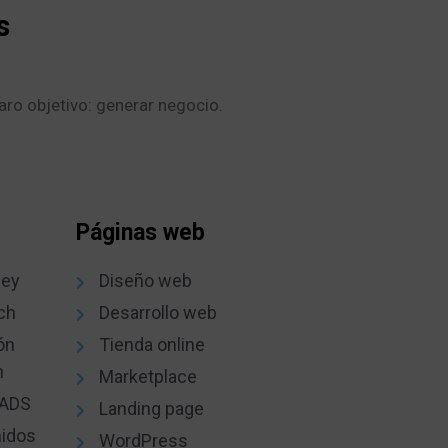
s
aro objetivo: generar negocio.
Páginas web
ney
Diseño web
ch
Desarrollo web
ón
Tienda online
n
Marketplace
EADS
Landing page
nidos
WordPress