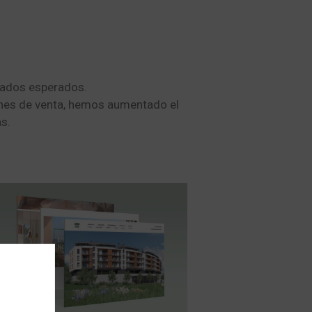
tados esperados.
nes de venta, hemos aumentado el
s.