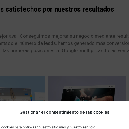
es satisfechos por nuestros resultados
ejor aval. Conseguimos mejorar su negocio mediante resul
ntado el número de leads, hemos generado más conversio
o las primeras posiciones en Google, multiplicando las venta
Gestionar el consentimiento de las cookies
 cookies para optimizar nuestro sitio web y nuestro servicio.