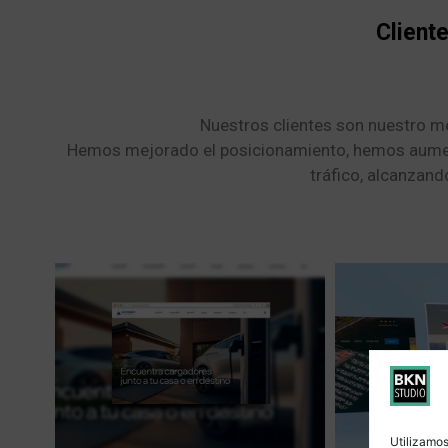
Client
Nuestros clientes son nuestro m
Hemos mejorado el posicionamiento, hemos aume
tráfico, alcanzand
Utilizamos