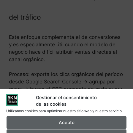
del tráfico
Este enfoque complementa el de conversiones
y es especialmente útil cuando el modelo de
negocio hace difícil atribuir ventas directas al
canal orgánico.
Proceso: exporta los clics orgánicos del período
desde Google Search Console → agrupa por
query → busca el CPC promedio de cada query
en Google Keyword Planner → multiplica clics ×
Gestionar el consentimiento
CPC → suma el total.
de las cookies
Utilizamos cookies para optimizar nuestro sitio web y nuestro servicio.
Ejemplo: 10.000 clics orgánicos/mes para
Acepto
queries con CPC promedio de 1,50€ =