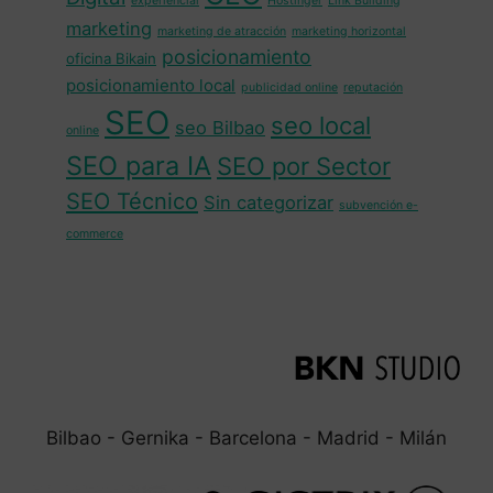
experiencial
Hostinger
Link Building
marketing
marketing de atracción
marketing horizontal
posicionamiento
oficina Bikain
posicionamiento local
publicidad online
reputación
SEO
seo local
seo Bilbao
online
SEO para IA
SEO por Sector
SEO Técnico
Sin categorizar
subvención e-
commerce
Bilbao - Gernika - Barcelona - Madrid - Milán