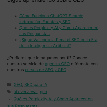
Cómo Funciona ChatGPT Search:
Indexación, Fuentes y SEO
Qué es Perplexity AI y Cómo Aparecer en
sus Respuestas
¿Sigue Valiendo la Pena el SEO en la Era
de la Inteligencia Artificial?
¿Prefieres que lo hagamos por ti? Conoce
nuestro servicio de
agencia GEO
o fórmate con
nuestros
cursos de SEO y GEO
.
Categorías
GEO
,
SEO para IA
Etiquetas
ai overviews
,
geo
Qué es Perplexity AI y Cómo Aparecer en
sus Respuestas