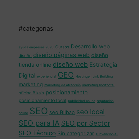
#categorías
Desarrollo web
Cursos
ayuda empresas 2020
diseño páginas web
diseño
diseño
diseño web
Estrategia
tienda online
GEO
Digital
experiencial
Hostinger
Link Building
marketing
marketing de atracción
marketing horizontal
posicionamiento
oficina Bikain
posicionamiento local
publicidad online
reputación
SEO
seo local
seo Bilbao
online
SEO para IA
SEO por Sector
SEO Técnico
Sin categorizar
subvención e-