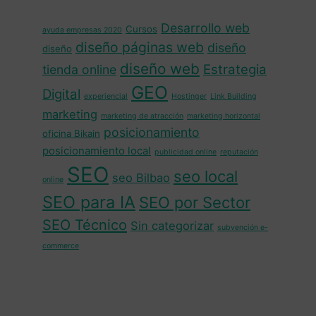
Desarrollo web
Cursos
ayuda empresas 2020
diseño páginas web
diseño
diseño
diseño web
Estrategia
tienda online
GEO
Digital
experiencial
Hostinger
Link Building
marketing
marketing de atracción
marketing horizontal
posicionamiento
oficina Bikain
posicionamiento local
publicidad online
reputación
SEO
seo local
seo Bilbao
online
SEO para IA
SEO por Sector
SEO Técnico
Sin categorizar
subvención e-
commerce