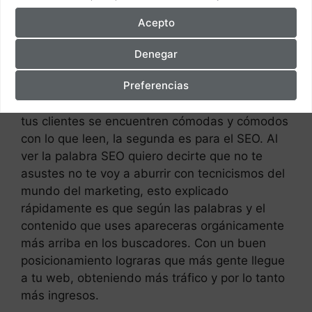
como ya te hemos dicho antes de esto también
Acepto
nos ocupamos nosotros para que tu no tengas
que preocuparte de nada.
Denegar
Preferencias
El contenido de una web es muy importante por
dos principales razones, la primera es para que
tus clientes se encuentren cómodas y cómodos
con lo que leen, la segunda es para el SEO. Al
ver la palabra SEO quiero decirte que no te
asustes no te voy a aburrir con tecnicismos del
mundo del marketing, esto explicado
rápidamente es que según las palabras y el
contenido que uses apareceras orgánicamente
más arriba en los buscadores. Con un buen
posicionamiento lograras que más gente llegue
a tu web, obteniendo más tráfico y por lo tanto
más ingresos.